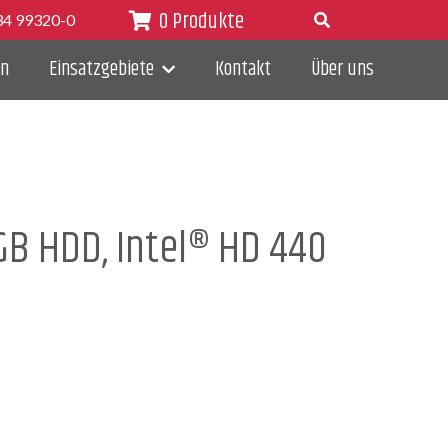
Meine Anfrage:
0 Produkte
Suche öffnen
34 99320-0
en
Einsatzgebiete
Kontakt
Über uns
 GB HDD, Intel® HD 440