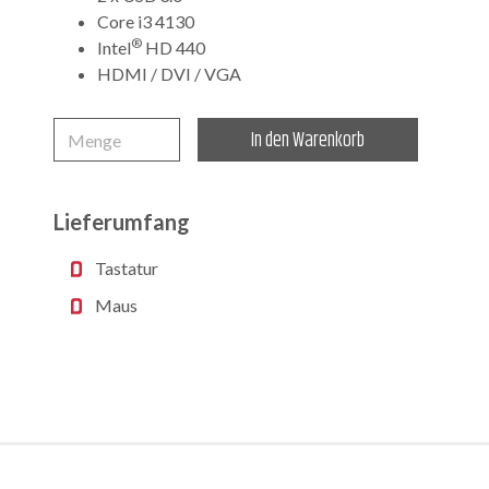
Core i3 4130
®
Intel
HD 440
HDMI / DVI / VGA
In den Warenkorb
Menge
Lieferumfang
Tastatur
Maus