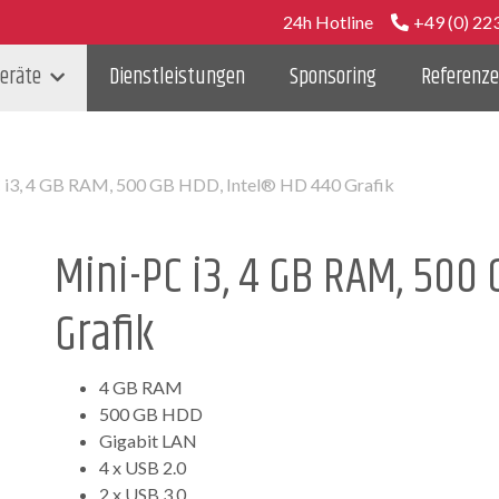
Telefon:
24h Hotline
+49 (0) 22
eräte
Dienstleistungen
Sponsoring
Referenz
 i3, 4 GB RAM, 500 GB HDD, Intel® HD 440 Grafik
Mini-PC i3, 4 GB RAM, 500
Grafik
4 GB RAM
500 GB HDD
Gigabit LAN
4 x USB 2.0
2 x USB 3.0