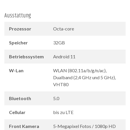
Ausstattung
Prozessor
Octa-core
Speicher
32GB
Betriebssystem
Android 11
W-Lan
WLAN (802.11a/b/g/n/ac),
Dualband (2,4 GHz und 5 GHz),
VHT80
Bluetooth
5.0
Cellular
bis zu LTE
Front Kamera
5-Megapixel Fotos / 1080p HD